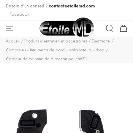
Besoin d'un conseil ?
contact@etoilemd.com
Facebook
Accueil
Produits d'entretien et accessoires
Electricité
Compteurs - Intruments de bord - calculateurs - diag
Capteur de colonne de direction pour W211