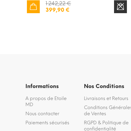
1 242,22 €
399,90 €
AJOUTER AU PANIER
STOCK ÉPUISÉ
Informations
Nos Conditions
A propos de Etoile
Livraisons et Retours
MD
Conditions Générale
Nous contacter
de Ventes
Paiements sécurisés
RGPD & Politique de
confidentialité