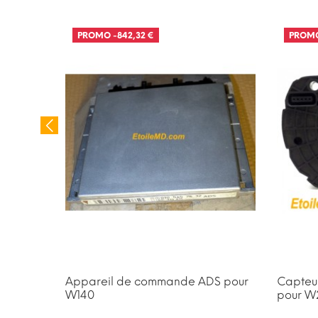
PROMO
-842,32 €
PROM
RUPTU
ge pour
Appareil de commande ADS pour
Capteur
W140
pour W2