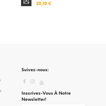
20,10 €
STOCK ÉPUISÉ
STOCK ÉPUISÉ
Suivez-nous:
s
e
Inscrivez-Vous À Notre
Newsletter!