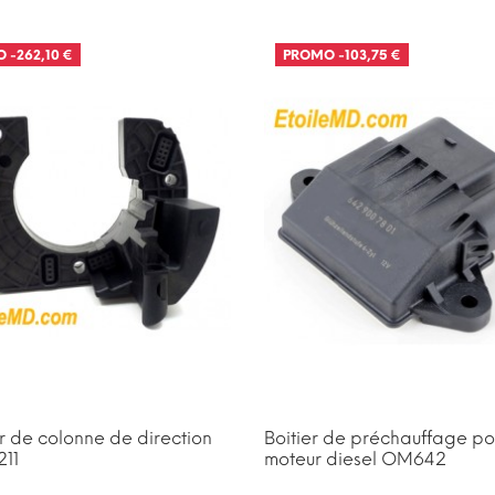
O
-262,10 €
PROMO
-103,75 €
RE DE STOCK
RUPTURE DE STOCK
 de colonne de direction
Boitier de préchauffage po
11
moteur diesel OM642