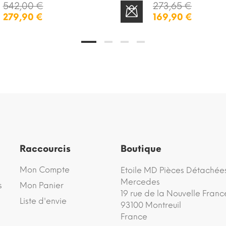
542,00 €
273,65 €
279,90 €
169,90 €
STOCK ÉPUISÉ
Raccourcis
Boutique
Mon Compte
Etoile MD Pièces Détachée
Mercedes
s
Mon Panier
19 rue de la Nouvelle Franc
Liste d'envie
93100 Montreuil
France