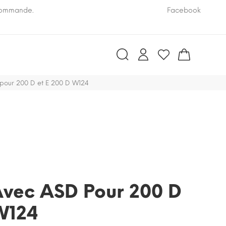
 commande.
Pensez à nous communiquer le numéro VIN de vo
Facebook
pour 200 D et E 200 D W124
vec ASD Pour 200 D
W124