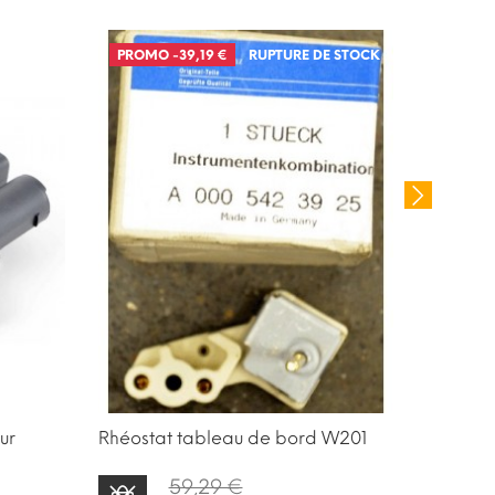
PROMO
-39,19 €
RUPTURE DE STOCK
PROM
RUPTUR
ur
Rhéostat tableau de bord W201
Compteu
W126
59,29 €