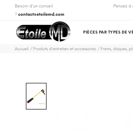
 VIN de votre véhicule lors de votre commande.
Besoin d'un conseil
Pensez à 
?
contact@etoilemd.com
PIÈCES PAR TYPES DE V
Accueil
Produits d'entretien et accessoires
Freins, disques, pl