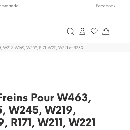
 commande.
Pensez à nous communiquer le numéro VIN de vo
Facebook
, W219, W169, W209, R171, W211, W221 et R230
Freins Pour W463,
, W245, W219,
, R171, W211, W221