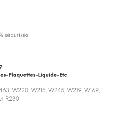
 sécurisés
7
ues-Plaquettes-Liquide-Etc
W463, W220, W215, W245, W219, W169,
et R230