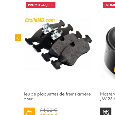
PROMO
-48,10 €
PROM
RUPTU
r
Jeu de plaquettes de freins arriere
Masterv
pour...
, W123 
84,00 €
AJOUTER AU PANIER
STOCK ÉPUISÉ