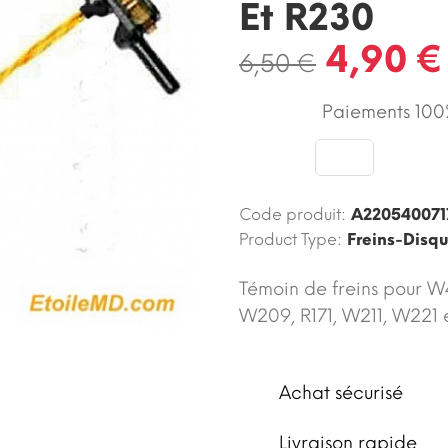
Et R230
4,90 €
6,50 €
Paiements 100%
Code produit:
A220540071
Product Type:
Freins-Disq
Témoin de freins pour 
W209, R171, W211, W221 
Achat sécurisé
Livraison rapide