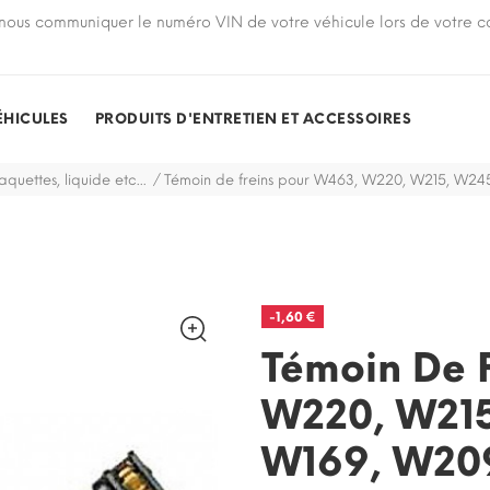
nous communiquer le numéro VIN de votre véhicule lors de votre
ÉHICULES
PRODUITS D'ENTRETIEN ET ACCESSOIRES
aquettes, liquide etc...
Témoin de freins pour W463, W220, W215, W245
-1,60 €
Témoin De 
W220, W215
W169, W209