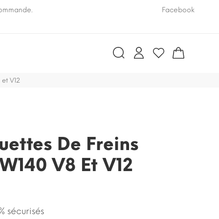
 commande.
Pensez à nous communiquer le numéro VIN de vo
Facebook
 et V12
uettes De Freins
 W140 V8 Et V12
 sécurisés