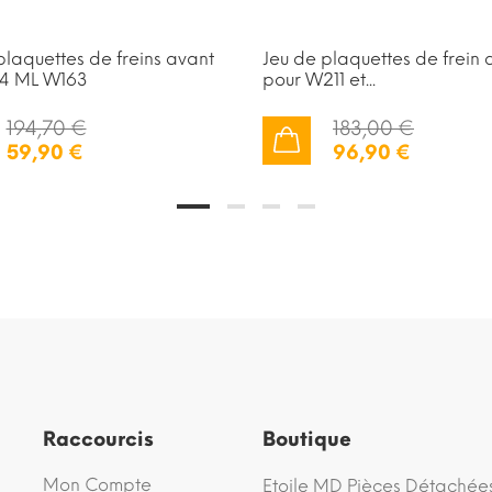
plaquettes de freins avant
Jeu de plaquettes de frein 
x4 ML W163
pour W211 et...
194,70 €
183,00 €
59,90 €
96,90 €
AJOUTER AU PANIER
Raccourcis
Boutique
Mon Compte
Etoile MD Pièces Détachée