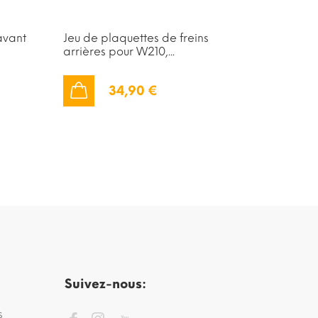
avant
Jeu de plaquettes de freins
Kit de r
arrières pour W210,...
arrière...
34,90 €
AJOUTER AU PANIER
AJOUTER AU PANIER
Suivez-nous:
s