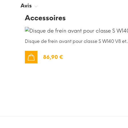
Avis
Accessoires
Disque de frein avant pour classe S W140 V8 et..
86,90 €
AJOUTER AU PANIER