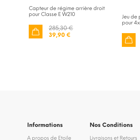
Capteur de régime arrière droit
pour Classe E W210
Jeu de 
pour 4
285,30 €
39,90 €
AJOUTER AU PANIER
AJOUTER AU PANIER
Informations
Nos Conditions
A propos de Etoile
Livraisons et Retours