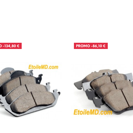
O
-134,80 €
PROMO
-86,10 €