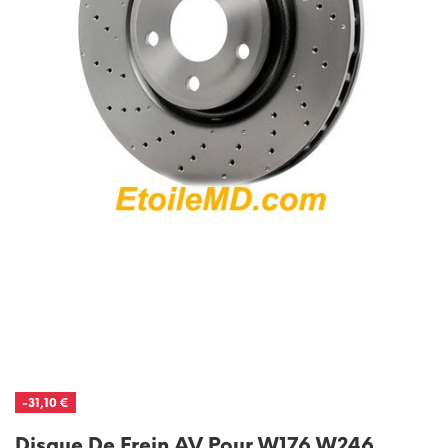
-31,10 €
Disque De Frein AV Pour W176 W246