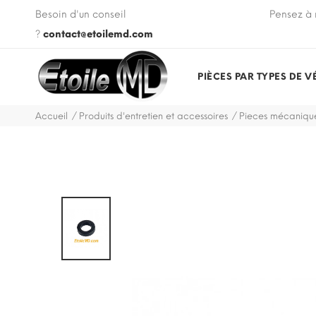
 VIN de votre véhicule lors de votre commande.
Besoin d'un conseil
Pensez à 
?
contact@etoilemd.com
PIÈCES PAR TYPES DE V
Accueil
Produits d'entretien et accessoires
Pieces mécanique