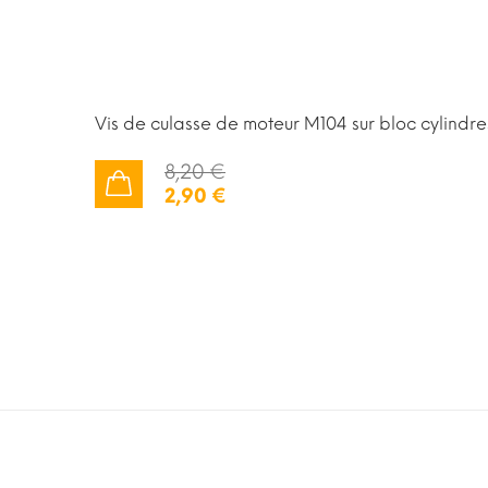
Vis de culasse de moteur M104 sur bloc cylindre
8,20 €
2,90 €
AJOUTER AU PANIER