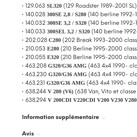
129.063
(129 Roadster 1989-2001 SL)
SL320
140.028
(140 berline 1992-1
300SE 2,8 / S280
140.032
(140 berline 1992-
300SE 3,2 / S320
140.033
(140 berline 1992
300SEL 3,2 / S320
202.028
(202 Break 1993-2000 class
C280
210.053
(210 Berline 1995-2000 class
E280
210.055
(210 Berline 1995-2000 class
E320
463.208
(463 4x4 1990- cla
G320/G36 AMG
463.230
(463 4x4 1990- cl
G320/G36 AMG
463.231
(463 4x4 1990- cla
G320/G36 AMG
638.244
(638 Van, Vito et class
V 280 (V6)
638.294
V 200CDI V220CDI V200 V230 V280
Information supplémentaire
Avis