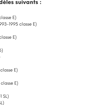
dèles suivants :
lasse E)
993-1995 classe E)
classe E)
6)
)
classe E)
classe E)
1 SL)
L)