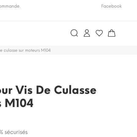
 commande.
Pensez à nous communiquer le numéro VIN de vo
Facebook
de culasse sur moteurs M104
ur Vis De Culasse
s M104
 sécurisés