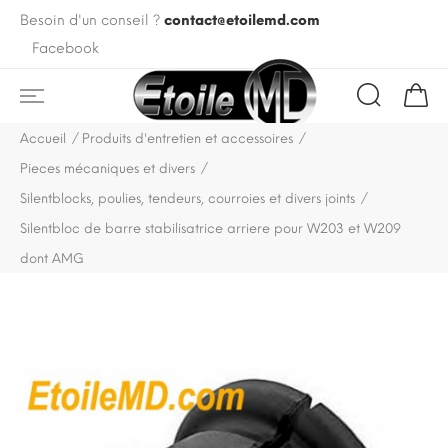
Besoin d'un conseil ?
contact@etoilemd.com
Facebook
Accueil
Produits d'entretien et accessoires
Pieces mécaniques et divers
Silentblocks, poulies, tendeurs, courroies et divers joints
Silentbloc de barre stabilisatrice arriere pour W203 et W209
dont AMG