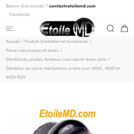
Besoin d'un conseil ?
contact@etoilemd.com
Facebook
Accueil
Produits d'entretien et accessoires
Pieces mécaniques et divers
Silentblocks, poulies, tendeurs, courroies et divers joints
Silentbloc de barre stabilisatrice arrière pour W124 , W201 et
W129 R129