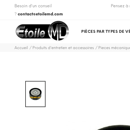
 VIN de votre véhicule lors de votre commande.
Besoin d'un conseil
Pensez à 
?
contact@etoilemd.com
PIÈCES PAR TYPES DE V
Accueil
Produits d'entretien et accessoires
Pieces mécanique