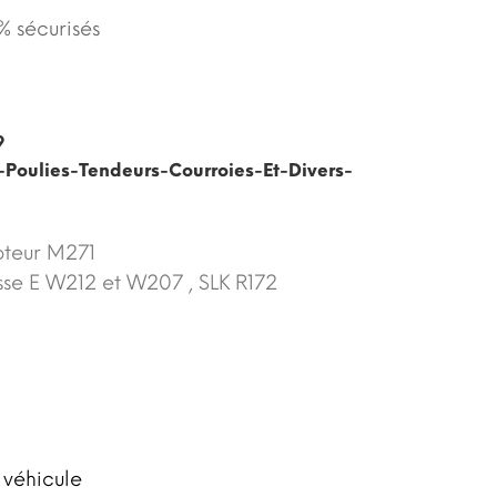
 sécurisés
9
-Poulies-Tendeurs-Courroies-Et-Divers-
oteur M271
sse E W212 et W207 , SLK R172
 véhicule