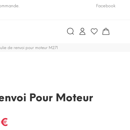
 commande.
Pensez à nous communiquer le numéro VIN de vo
Facebook
ulie de renvoi pour moteur M271
envoi Pour Moteur
 €