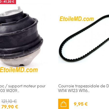
O
-41,20 €
loc / support moteur pour
Courroie trapezoidale de 
03 W209...
W114 W123 W116...
121,10 €
9,95 €
79,90 €
AJOUTER AU PANIER