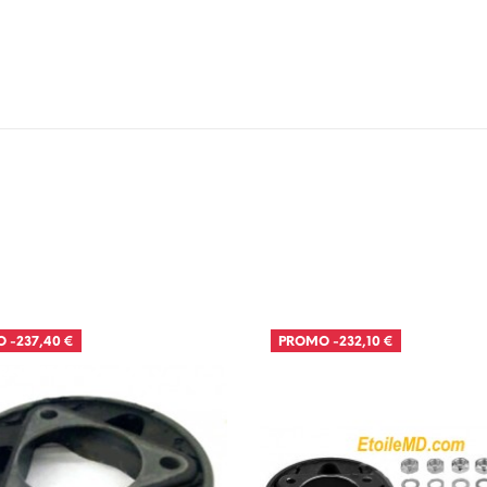
O
-237,40 €
PROMO
-232,10 €
RE DE STOCK