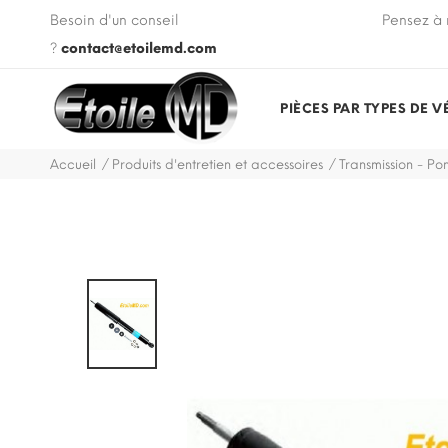
 VIN de votre véhicule lors de votre commande.
Besoin d'un conseil
Pensez à 
?
contact@etoilemd.com
PIÈCES PAR TYPES DE V
Accueil
Produits d'entretien et accessoires
Transmission - Pon