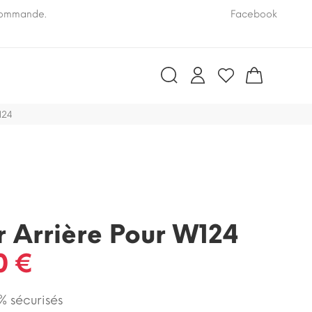
 commande.
Pensez à nous communiquer le numéro VIN de vo
Facebook
124
r Arrière Pour W124
0 €
 sécurisés