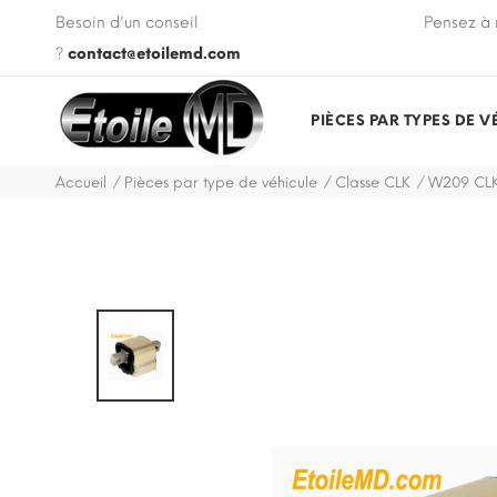
 VIN de votre véhicule lors de votre commande.
Besoin d'un conseil
Pensez à 
?
contact@etoilemd.com
PIÈCES PAR TYPES DE V
Accueil
Pièces par type de véhicule
Classe CLK
W209 CLK