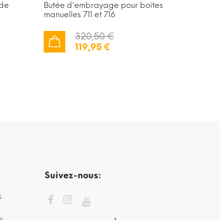
 de
Butée d'embrayage pour boites
Pompe à
manuelles 711 et 716
et V8 M
320,50 €
119,95 €
AJOUTER AU PANIER
AJOUTER AU PANIER
Suivez-nous:
s
e