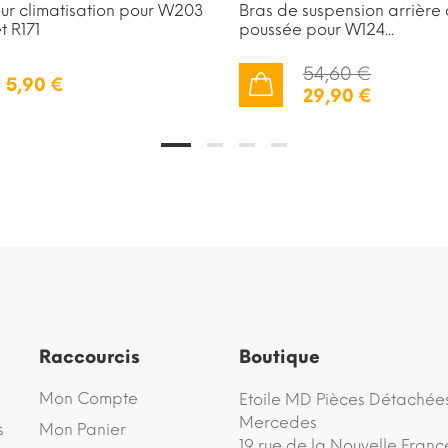
our climatisation pour W203
Bras de suspension arrière
 R171
poussée pour W124...
54,60 €
5,90 €
29,90 €
AJOUTER AU PANIER
Raccourcis
Boutique
Mon Compte
Etoile MD Pièces Détachée
Mercedes
s
Mon Panier
19 rue de la Nouvelle Franc