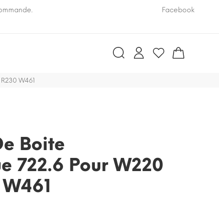
 commande.
Pensez à nous communiquer le numéro VIN de vo
Facebook
9 R230 W461
De Boite
e 722.6 Pour W220
 W461