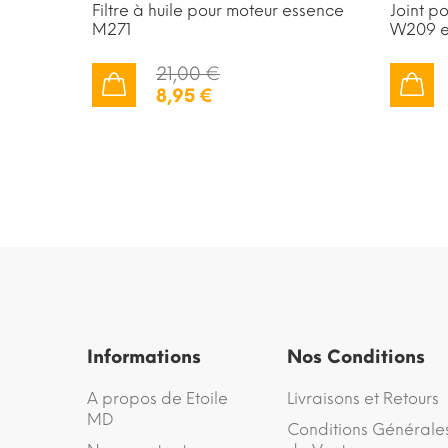
Filtre à huile pour moteur essence
Joint p
M271
W209 et
21,00 €
8,95 €
AJOUTER AU PANIER
AJOUTER AU PANIER
Informations
Nos Conditions
A propos de Etoile
Livraisons et Retours
MD
Conditions Générale