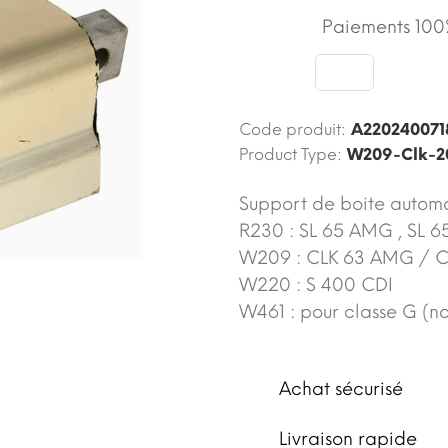
Paiements 100%
Code produit:
A220240071
Product Type:
W209-Clk-2
Support de boite automa
R230 : SL 65 AMG , SL 6
W209 : CLK 63 AMG / C
W220 : S 400 CDI
W461 : pour classe G (no
Achat sécurisé
Livraison rapide