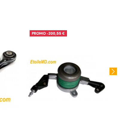
PROMO
-200,55 €
PROM