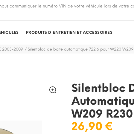
nous communiquer le numéro VIN de votre véhicule lors de votre
ÉHICULES
PRODUITS D'ENTRETIEN ET ACCESSOIRES
 2003-2009
Silentbloc de boite automatique 722.6 pour W220 W20
Silentbloc 
Automatiqu
W209 R230
26,90 €