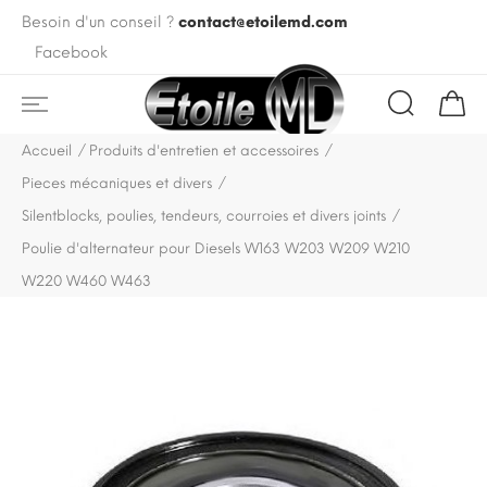
Besoin d'un conseil ?
contact@etoilemd.com
Facebook
Accueil
Produits d'entretien et accessoires
Pieces mécaniques et divers
Silentblocks, poulies, tendeurs, courroies et divers joints
Poulie d'alternateur pour Diesels W163 W203 W209 W210
W220 W460 W463