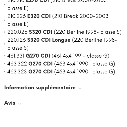
210.216
E270 CDI
(210 Break 2000-2003
classe E)
210.226
E320 CDI
(210 Break 2000-2003
classe E)
220.026
S320 CDI
(220 Berline 1998- classe S)
220.126
S320 CDI Longue
(220 Berline 1998-
classe S)
461.331
G270 CDI
(461 4x4 1991- classe G)
463.322
G270 CDI
(463 4x4 1990- classe G)
463.323
G270 CDI
(463 4x4 1990- classe G)
Information supplémentaire
Avis