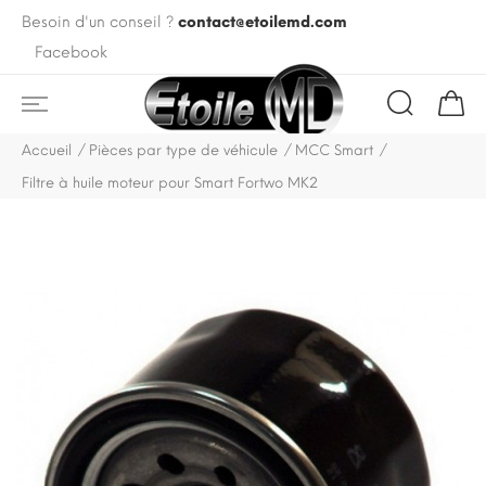
Besoin d'un conseil ?
contact@etoilemd.com
Facebook
Accueil
Pièces par type de véhicule
MCC Smart
Filtre à huile moteur pour Smart Fortwo MK2