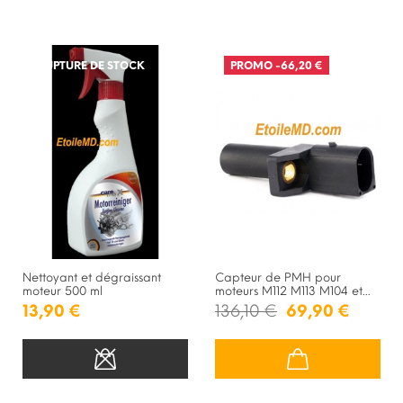
RUPTURE DE STOCK
PROMO
-66,20 €
Nettoyant et dégraissant
Capteur de PMH pour
moteur 500 ml
moteurs M112 M113 M104 et...
13,90 €
136,10 €
69,90 €